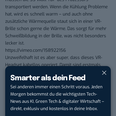
transportiert werden. Wenn die Kühlung Probleme
hat, wird es schnell warm – und auch ohne
zusätzliche Wärmequelle staut sich in einer VR-
Brille schon gerne die Wärme. Das sorgt für mehr
Schweißbildung in der Brille, was nicht besonders
lecker ist.
https://vimeo.com/158922156
Unzweifelhaft ist es aber super, dass dieses VR-
Headset kabellos operiert. Damit sind erstmals
echte unendlich große VR-Welten realisierbar.
Smarter als dein Feed
Immerhin ist bei der HTC Vive auch nach rund fünf
Metern Kabel Schluss mit Lustig, die Oculus Rift
Sei anderen immer einen Schritt voraus. Jeden
kommt von Haus aus mit nur vier Metern.
Morgen bekommst du die wichtigsten Tech-
Was wird die Sulon Q kosten?
News aus KI, Green Tech & digitaler Wirtschaft –
direkt, exklusiv und kostenlos in deine Inbox.
Zum Preis gab es noch keine genauere Infos.