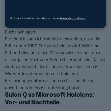
Besonders günstig wird es aber auch hier nicht
werden. Technologisch ist die Brille auf dem
neuesten Stand, und da ein kleiner Computer schon
Mit deiner Anmeldung bestätigst du unsere
Datenschutzerklärung
.
mehr oder weniger integriert ist, wird auch das zu
Buche schlagen.
Persönlich kann ich mir nicht vorstellen, dass die
Brille unter 1000 Euro erscheinen wird. Während
Rift und Vive auf einen PC angewiesen sind, muss
dieser ja innerhalb der Sulon Q verbaut sein. Das ist
ein Kostenpunkt, der nicht zu vernachlässigen ist.
Wir werden aber wegen des baldigen
Erscheinungsdatums schon recht schnell eine
unverbindliche Preisempfehlung hören.
Sulon Q vs Microsoft Hololens:
Vor- und Nachteile