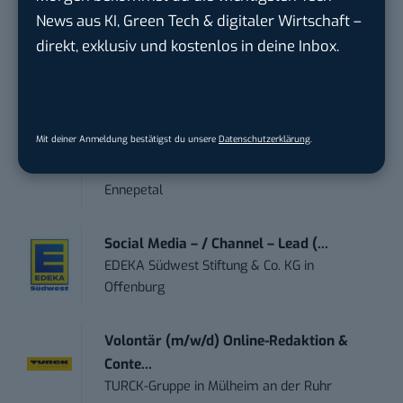
News aus KI, Green Tech & digitaler Wirtschaft –
Marketing Manager – Content
direkt, exklusiv und kostenlos in deine Inbox.
Marketing /...
Acura Fachklinik GmbH
in
Albstadt
Content Marketing Specialist Product &
Mit deiner Anmeldung bestätigst du unsere
Datenschutzerklärung
.
Te...
Ferdinand Bilstein GmbH & Co. KG
in
Ennepetal
Social Media – / Channel – Lead (...
EDEKA Südwest Stiftung & Co. KG
in
Offenburg
Volontär (m/w/d) Online-Redaktion &
Conte...
TURCK-Gruppe
in
Mülheim an der Ruhr