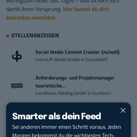
wichtigsten News des Tages – und sichern sich
damit ihren Vorsprung.
Hier kannst du dich
kostenlos anmelden.
STELLENANZEIGEN
Social Media Content Creator (m/w/d)
moveUP Media GmbH
in
Düsseldorf
Anforderungs- und Projektmanager
touristische...
trendtours Holding GmbH
in
Eschborn
IT Sales & Online Marketing Manager
Smarter als dein Feed
(m/w/...
Sei anderen immer einen Schritt voraus. Jeden
Instaffo GmbH
in
Karlsruhe
Morgen bekommst du die wichtigsten Tech-