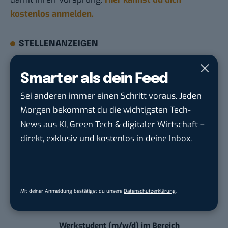
kostenlos anmelden.
STELLENANZEIGEN
Social Media Content Creator (m/w/d)
Smarter als dein Feed
moveUP Media GmbH
in
Düsseldorf
Sei anderen immer einen Schritt voraus. Jeden
Morgen bekommst du die wichtigsten Tech-
Anforderungs- und Projektmanager
News aus KI, Green Tech & digitaler Wirtschaft –
touristische...
direkt, exklusiv und kostenlos in deine Inbox.
trendtours Holding GmbH
in
Eschborn
Contentmanager (m/w/d) in Teilzeit (25-
30 Std.)
Mit deiner Anmeldung bestätigst du unsere
Datenschutzerklärung
.
TECVIA Media GmbH
in
München
Werkstudent (m/w/d) im Bereich