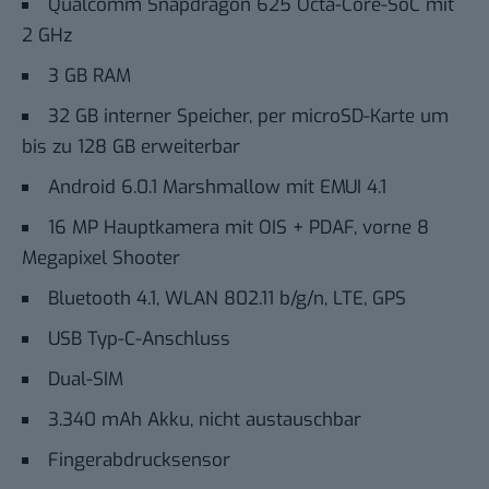
Qualcomm Snapdragon 625 Octa-Core-SoC mit
2 GHz
3 GB RAM
32 GB interner Speicher, per microSD-Karte um
bis zu 128 GB erweiterbar
Android 6.0.1 Marshmallow mit EMUI 4.1
16 MP Hauptkamera mit OIS + PDAF, vorne 8
Megapixel Shooter
Bluetooth 4.1, WLAN 802.11 b/g/n, LTE, GPS
USB Typ-C-Anschluss
Dual-SIM
3.340 mAh Akku, nicht austauschbar
Fingerabdrucksensor