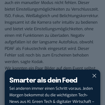
auch ein manueller Modus nicht fehlen. Dieser
bietet Einstellungsmöglichkeiten zu Verschlusszeit,
ISO, Fokus, Weißabgleich und Belichtungskorrektur.
Insgesamt ist die Kamera sehr intuitiv zu bedienen
und bietet viele Einstellungsmöglichkeiten, ohne
einen mit Funktionen zu überladen. Negativ
aufgefallen ist der langsame Autofokus, obwohl
PDAF als Fokustechnik eingesetzt wird. Dieser
Fehler soll noch bis zum Erscheinen behoben
werden, sagte Kodak.
Wir konnten ein Paar Bilder auf dem Event selbst
schießen, andere stammen von Kodak selbst. Die
Smarter als dein Feed
Qualität ist noch nicht final, ihr bekommt hier aber
einen ersten Eindruck.
Sei anderen immer einen Schritt voraus. Jeden
Beispielbilder
Morgen bekommst du die wichtigsten Tech-
News aus KI, Green Tech & digitaler Wirtschaft –