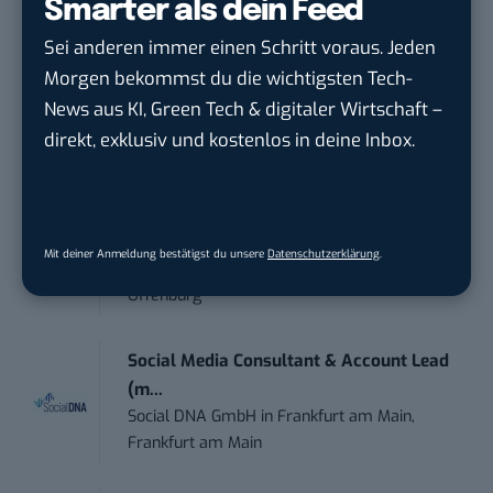
Social Media Content Creator (m/w/d)
Smarter als dein Feed
moveUP Media GmbH
in
Düsseldorf
Sei anderen immer einen Schritt voraus. Jeden
Morgen bekommst du die wichtigsten Tech-
Anforderungs- und Projektmanager
News aus KI, Green Tech & digitaler Wirtschaft –
touristische...
direkt, exklusiv und kostenlos in deine Inbox.
trendtours Holding GmbH
in
Eschborn
Performance Marketing Manager
Schwerpunkt Pai...
Mit deiner Anmeldung bestätigst du unsere
Datenschutzerklärung
.
EDEKA Südwest Stiftung & Co. KG
in
Offenburg
Social Media Consultant & Account Lead
(m...
Social DNA GmbH
in
Frankfurt am Main,
Frankfurt am Main