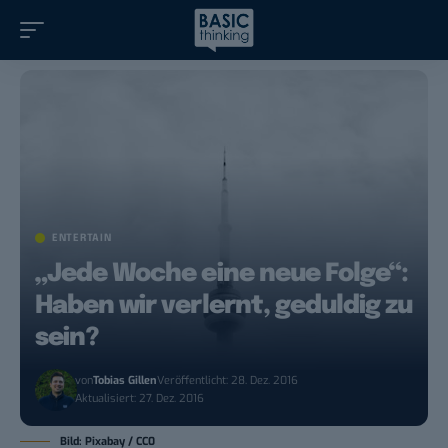
ENTERTAIN
„Jede Woche eine neue Folge“:
Haben wir verlernt, geduldig zu
sein?
von
Tobias Gillen
Veröffentlicht: 28. Dez. 2016
Aktualisiert: 27. Dez. 2016
Bild: Pixabay / CC0