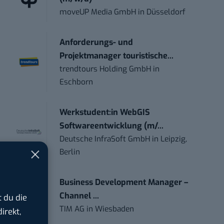
moveUP Media GmbH
in
Düsseldorf
Anforderungs- und
Projektmanager touristische...
trendtours Holding GmbH
in
Eschborn
Werkstudent:in WebGIS
Softwareentwicklung (m/...
Deutsche InfraSoft GmbH
in
Leipzig,
Berlin
Business Development Manager –
Channel ...
 du die
TIM AG
in
Wiesbaden
irekt,