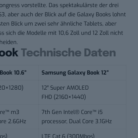
ngress vorstellte. Das spektakulärste der drei
S3, aber auch der Blick auf die Galaxy Books lohnt
sten Blick um zwei sehr ähnliche Tablets, aber
 sich die Modelle mit 10,6 Zoll und 12 Zoll nicht
heiden.
Book
Technische Daten
Book 10.6”
Samsung Galaxy Book 12”
920×1280)
12″ Super AMOLED
FHD (2160×1440)
ore™ m3
7th Gen Intel® Core™ i5
ore 2.6GHz
processor, Dual Core 3.1GHz
ps)
LTE Cat.6 (300Mbps)