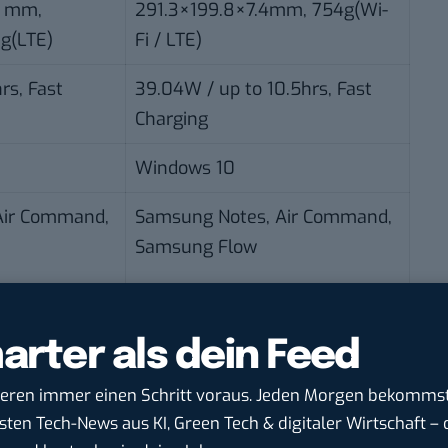
.9 mm,
291.3×199.8×7.4mm, 754g(Wi-
0g(LTE)
Fi / LTE)
rs, Fast
39.04W / up to 10.5hrs, Fast
Charging
Windows 10
Air Command,
Samsung Notes, Air Command,
Samsung Flow
N/A
arter als dein Feed
1920X1080)
Recording: FHD(1920X1080)
deren immer einen Schritt voraus. Jeden Morgen bekommst
@30fps Playback:
sten Tech-News aus KI, Green Tech & digitaler Wirtschaft – d
@30fps
4K(3840X2160) @60fps