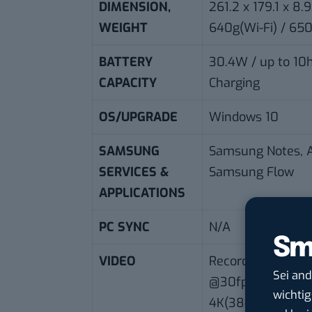
DIMENSION,
261.2 x 179.1 x 8
WEIGHT
640g(Wi-Fi) / 65
BATTERY
30.4W / up to 10h
CAPACITY
Charging
OS/UPGRADE
Windows 10
SAMSUNG
Samsung Notes, 
SERVICES &
Samsung Flow
APPLICATIONS
PC SYNC
N/A
Sm
VIDEO
Recording: FHD(
Sei an
@30fps Playback:
wichtig
4K(3840X2160) 