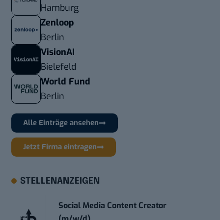
Hamburg
Zenloop
Berlin
VisionAI
Bielefeld
World Fund
Berlin
Alle Einträge ansehen
Jetzt Firma eintragen
STELLENANZEIGEN
Social Media Content Creator
(m/w/d)