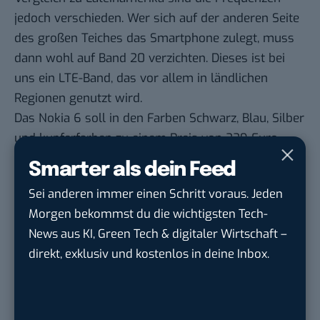
jedoch verschieden. Wer sich auf der anderen Seite
des großen Teiches das Smartphone zulegt, muss
dann wohl auf Band 20 verzichten. Dieses ist bei
uns ein LTE-Band, das vor allem in ländlichen
Regionen genutzt wird.
Das Nokia 6 soll in den Farben Schwarz, Blau, Silber
und kupferfarben zu einem Preis von 229 Euro
angeboten werden. Außerdem gibt es eine
Smarter als dein Feed
Sonderedition, die nochmal in einem Hochglanz
Sei anderen immer einen Schritt voraus. Jeden
Schwarzton erhältlich ist. Diese hat dann 64 GB
Morgen bekommst du die wichtigsten Tech-
Speicher sowie 4 GB RAM und wird dann 70 Euro
News aus KI, Green Tech & digitaler Wirtschaft –
teurer sein. Im Lieferumfang sind dann natürlich
direkt, exklusiv und kostenlos in deine Inbox.
das Handy selber, ein Aufladegerät samt Kabel, ein
Headset, die Bedienungsanleitung und der SIM-
Karten-Key enthalten.