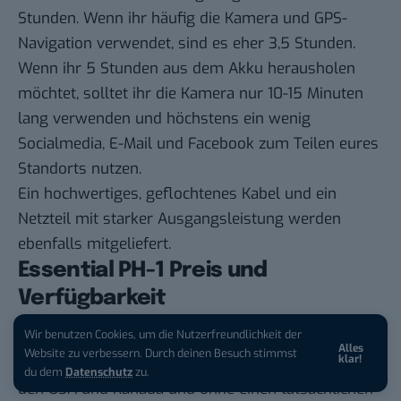
Stunden. Wenn ihr häufig die Kamera und GPS-
Navigation verwendet, sind es eher 3,5 Stunden.
Wenn ihr 5 Stunden aus dem Akku herausholen
möchtet, solltet ihr die Kamera nur 10-15 Minuten
lang verwenden und höchstens ein wenig
Socialmedia, E-Mail und Facebook zum Teilen eures
Standorts nutzen.
Ein hochwertiges, geflochtenes Kabel und ein
Netzteil mit starker Ausgangsleistung werden
ebenfalls mitgeliefert.
Essential PH-1 Preis und
Verfügbarkeit
Wir benutzen Cookies, um die Nutzerfreundlichkeit der
Wer sich sein Exemplar des PH-1 reservieren
Alles
Website zu verbessern. Durch deinen Besuch stimmst
klar!
möchte, kann das bereits tun – allerdings nur in
du dem
Datenschutz
zu.
den USA und Kanada und ohne einen tatsächlichen