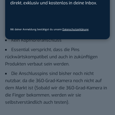
Essential PH-1 – Hardware
direkt, exklusiv und kostenlos in deine Inbox.
Snapdragon 835 mit 4 GB RAM und 128 GB
internem Speicher, jedoch ohne MicroSD-Kartenslot
Der AnTuTu-Score beträgt 175000
Mit deiner Anmeldung bestätigst du unsere
Datenschutzerklärung
.
Kein Kopfhöreranschluss
Essential verspricht, dass die Pins
rückwärtskompatibel und auch in zukünftigen
Produkten verbaut sein werden.
Die Anschlusspins sind bisher noch nicht
nutzbar, da die 360-Grad-Kamera noch nicht auf
dem Markt ist (
Sobald wir die 360-Grad-Kamera in
die Finger bekommen, werden wir sie
selbstverständlich auch testen).