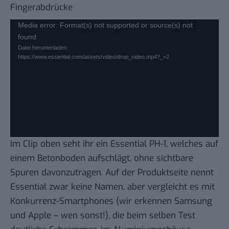
Fingerabdrücke
Video-
Media error: Format(s) not supported or source(s) not
found
Player
Datei herunterladen:
https://www.essential.com/assets/video/drop_video.mp4?_=2
Im Clip oben seht ihr ein Essential PH-1, welches auf
einem Betonboden aufschlägt, ohne sichtbare
Spuren davonzutragen. Auf der Produktseite nennt
Essential zwar keine Namen, aber vergleicht es mit
Konkurrenz-Smartphones (wir erkennen Samsung
und Apple – wen sonst!), die beim selben Test