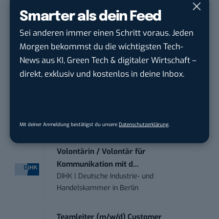
touristische...
Smarter als dein Feed
trendtours Holding GmbH
in
Eschborn
Sei anderen immer einen Schritt voraus. Jeden
Mitarbeiter (m/w/d) Customer
Morgen bekommst du die wichtigsten Tech-
Engagement / Soc...
News aus KI, Green Tech & digitaler Wirtschaft –
BBBank eG
in
Berlin, Frankfurt am Main,
direkt, exklusiv und kostenlos in deine Inbox.
Karlsruhe
Senior ASIC Digital Lead – ATPG & M...
Bosch Gruppe
in
Reutlingen
Mit deiner Anmeldung bestätigst du unsere
Datenschutzerklärung
.
Volontärin / Volontär für
Kommunikation mit d...
DIHK | Deutsche Industrie- und
Handelskammer
in
Berlin
Teamleiter (m/w/d) Customer