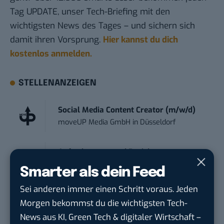
Tag UPDATE, unser Tech-Briefing mit den
wichtigsten News des Tages – und sichern sich
damit ihren Vorsprung.
Hier kannst du dich
kostenlos anmelden.
STELLENANZEIGEN
Social Media Content Creator (m/w/d)
moveUP Media GmbH
in
Düsseldorf
Anforderungs- und Projektmanager
touristische...
Smarter als dein Feed
trendtours Holding GmbH
in
Eschborn
Sei anderen immer einen Schritt voraus. Jeden
Morgen bekommst du die wichtigsten Tech-
Social Media Consultant & Account Lead
News aus KI, Green Tech & digitaler Wirtschaft –
(m...