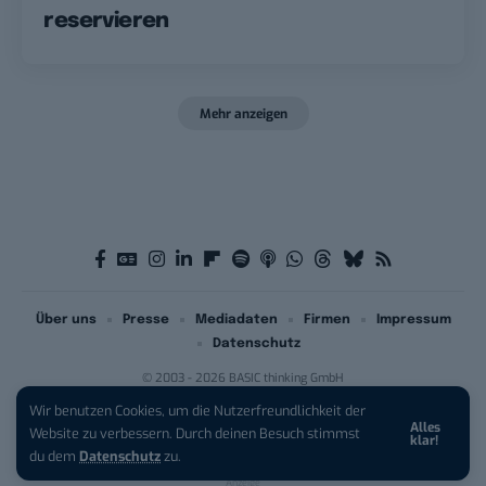
reservieren
Mehr anzeigen
Über uns
Presse
Mediadaten
Firmen
Impressum
Datenschutz
© 2003 - 2026 BASIC thinking GmbH
Wir benutzen Cookies, um die Nutzerfreundlichkeit der
Alles
iPhone 17 Pro sichern:
Für 1 € +
Website zu verbessern. Durch deinen Besuch stimmst
klar!
200 € Hardware-Bonus!
du dem
Datenschutz
zu.
Anzeige