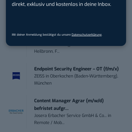
direkt, exklusiv und kostenlos in deine Inbox.
Social DNA GmbH
in
Frankfurt am Main,
Frankfurt am Main
Sales-Manager (m/w/d) Online-
Mit deiner Anmeldung bestätigst du unsere
Datenschutzerklärung
.
Marketing
.wtv Württemberger Medien GmbH & ...
in
Heilbronn, F...
Endpoint Security Engineer – OT (f/m/x)
ZEISS
in
Oberkochen (Baden-Württemberg),
München
Content Manager Agrar (m/w/d)
befristet aufgr...
Josera Erbacher Service GmbH & Co...
in
Remote / Mob...