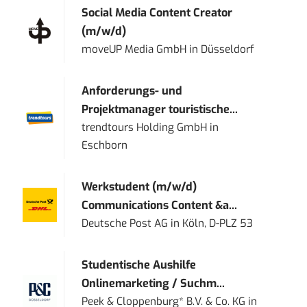
Social Media Content Creator
(m/w/d)
moveUP Media GmbH
in
Düsseldorf
Anforderungs- und
Projektmanager touristische...
trendtours Holding GmbH
in
Eschborn
Werkstudent (m/w/d)
Communications Content &a...
Deutsche Post AG
in
Köln, D-PLZ 53
Studentische Aushilfe
Onlinemarketing / Suchm...
Peek & Cloppenburg* B.V. & Co. KG
in