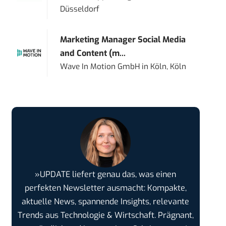
Düsseldorf
Marketing Manager Social Media
and Content (m...
Wave In Motion GmbH
in
Köln, Köln
»UPDATE liefert genau das, was einen
perfekten Newsletter ausmacht: Kompakte,
aktuelle News, spannende Insights, relevante
Trends aus Technologie & Wirtschaft. Prägnant,