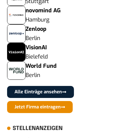
Stuttgart
novomind AG
Hamburg
Zenloop
Berlin
VisionAI
Bielefeld
World Fund
Berlin
Alle Einträge ansehen
Jetzt Firma eintragen
STELLENANZEIGEN