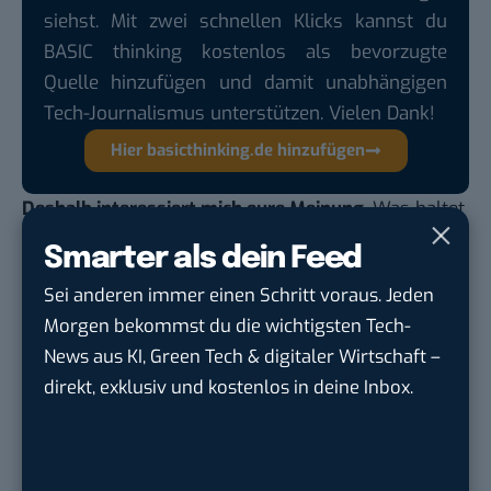
siehst. Mit zwei schnellen Klicks kannst du
BASIC thinking kostenlos als bevorzugte
Quelle hinzufügen und damit unabhängigen
Tech-Journalismus unterstützen. Vielen Dank!
Hier basicthinking.de hinzufügen
Deshalb interessiert mich eure Meinung
. Was haltet
ihr von persönlichen Assistenten auf dem
Smarter als dein Feed
Smartphone, als Stand-Alone-Geräte, im Fernseher
Sei anderen immer einen Schritt voraus. Jeden
oder Auto? Nutzt ihr die Sprachfunktionen
Morgen bekommst du die wichtigsten Tech-
regelmäßig? Welche sind eure favorisierten
News aus KI, Green Tech & digitaler Wirtschaft –
Anwendungen und welches Betriebssystem
direkt, exklusiv und kostenlos in deine Inbox.
verwendet ihr? Ich bin gespannt auf eure
Erfahrungsberichte.
Auch interessant: