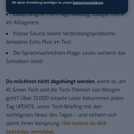
Der Wettlauf um die AI-Vorherrschaft
Mit deiner Anmeldung bestätigst du unsere
Datenschutzerklärung
.
Lauschangriff mit Fragenkatalog: Google Home
im Alltagstest
Klasse Sound, kleine Verbindungsprobleme:
Amazons Echo Plus im Test
Die Sprachnachrichten-Plage: Leute, verlernt das
Schreiben nicht!
Du möchtest nicht abgehängt werden
, wenn es um
KI, Green Tech und die Tech-Themen von Morgen
geht? Über 12.000 smarte Leser bekommen jeden
Tag UPDATE, unser Tech-Briefing mit den
wichtigsten News des Tages – und sichern sich
damit ihren Vorsprung.
Hier kannst du dich
kostenlos anmelden.