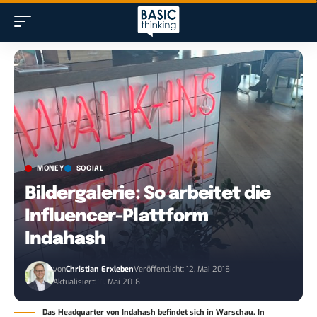
MONEY
SOCIAL
Bildergalerie: So arbeitet die
Influencer-Plattform
Indahash
von
Christian Erxleben
Veröffentlicht: 12. Mai 2018
Aktualisiert: 11. Mai 2018
Das Headquarter von Indahash befindet sich in Warschau. In