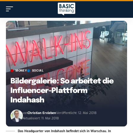
MONEY
SOCIAL
Bildergalerie: So arbeitet die
Influencer-Plattform
Indahash
von
Christian Erxleben
Veröffentlicht: 12. Mai 2018
Aktualisiert: 11. Mai 2018
Das Headquarter von Indahash befindet sich in Warschau. In