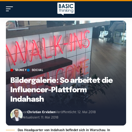
MONEY
SOCIAL
Bildergalerie: So arbeitet die
Influencer-Plattform
Indahash
von
Christian Erxleben
Veröffentlicht: 12. Mai 2018
Aktualisiert: 11. Mai 2018
Das Headquarter von Indahash befindet sich in Warschau. In