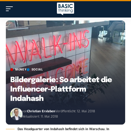
MONEY
SOCIAL
Bildergalerie: So arbeitet die
Influencer-Plattform
Indahash
von
Christian Erxleben
Veröffentlicht: 12. Mai 2018
Aktualisiert: 11. Mai 2018
Das Headquarter von Indahash befindet sich in Warschau. In