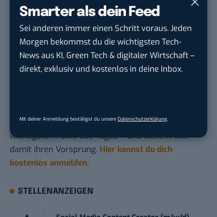
Smarter als dein Feed
Ich weiß ja nicht wie es euch geht. Aber wenn in der
Zukunft alle Rennsportwagen so aussehen, kann
Sei anderen immer einen Schritt voraus. Jeden
ich mir durchaus vorstellen, dass es einen Platz für
Morgen bekommst du die wichtigsten Tech-
elektrischen Motorsport geben wird.
News aus KI, Green Tech & digitaler Wirtschaft –
direkt, exklusiv und kostenlos in deine Inbox.
Du möchtest nicht abgehängt werden
, wenn es um
KI, Green Tech und die Tech-Themen von Morgen
geht? Über 12.000 smarte Leser bekommen jeden
Mit deiner Anmeldung bestätigst du unsere
Datenschutzerklärung
.
Tag UPDATE, unser Tech-Briefing mit den
wichtigsten News des Tages – und sichern sich
damit ihren Vorsprung.
Hier kannst du dich
kostenlos anmelden.
STELLENANZEIGEN