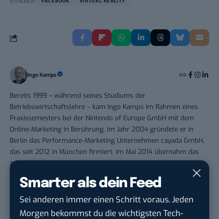
THEMEN:
FACEBOOK
VIRTUAL REALITY
Ingo Kamps
Bereits 1999 – während seines Studiums der
Betriebswirtschaftslehre – kam Ingo Kamps im Rahmen eines
Praxissemesters bei der Nintendo of Europe GmbH mit dem
Online-Marketing in Berührung. Im Jahr 2004 gründete er in
Berlin das Performance-Marketing Unternehmen cayada GmbH,
das seit 2012 in München firmiert. Im Mai 2014 übernahm das
zum Mobilfunkunternehmen Drillisch Online AG Teile der zu
cayada gehörenden Online-Assets. Ingo Kamps verantwortete
Smarter als dein Feed
diese Assets bis 2016 innerhalb der Drillisch AG und war
darüber hinaus für die Bereiche Multichannel, Mobile Marketing
Sei anderen immer einen Schritt voraus. Jeden
und Programmatic Advertising verantwortlich. Seit Juni 2016
Morgen bekommst du die wichtigsten Tech-