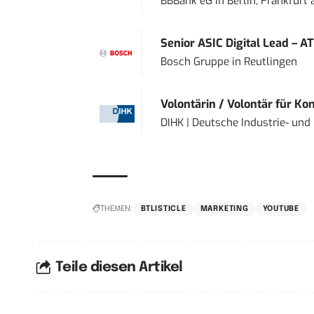
BBBank eG
in
Berlin, Frankfurt
Senior ASIC Digital Lead – AT
Bosch Gruppe
in
Reutlingen
Volontärin / Volontär für Ko
DIHK | Deutsche Industrie- u
THEMEN:
BTLISTICLE
MARKETING
YOUTUBE
Teile diesen Artikel