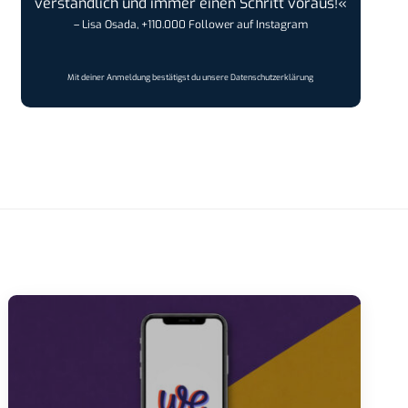
verständlich und immer einen Schritt voraus!«
– Lisa Osada, +110.000 Follower auf Instagram
Mit deiner Anmeldung bestätigst du unsere
Datenschutzerklärung