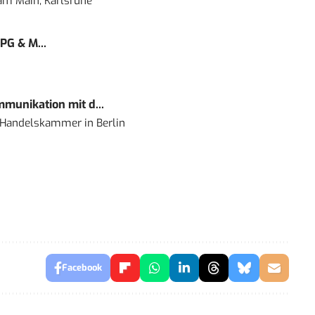
 am Main, Karlsruhe
PG & M...
mmunikation mit d...
nd Handelskammer
in
Berlin
Facebook