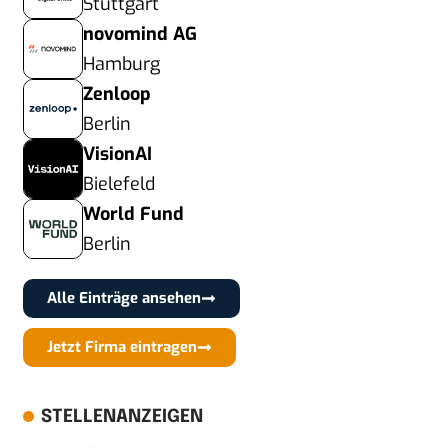
Stuttgart
novomind AG
Hamburg
Zenloop
Berlin
VisionAI
Bielefeld
World Fund
Berlin
Alle Einträge ansehen
Jetzt Firma eintragen
STELLENANZEIGEN