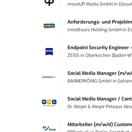
moveUP Media GmbH
in
Düsse
Anforderungs- und Projektma
trendtours Holding GmbH
in
E
Endpoint Security Engineer 
ZEISS
in
Oberkochen (Baden-W
Social Media Manager (m/w/
BANNERKÖNIG GmbH
in
Gelsen
Social Media Manager / Cont
Dr. Meyer & Meyer-Peteaux New
Mitarbeiter (m/w/d) Custome