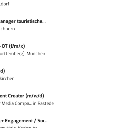
ldorf
nager touristische...
schborn
– OT (f/m/x)
ürttemberg), München
d)
kirchen
ent Creator (m/w/d)
 Media Compa...
in
Rastede
r Engagement / Soc...