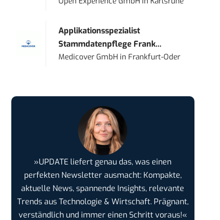
Open Experience GmbH
in
Karlsruhe
Applikationsspezialist
Stammdatenpflege Frank...
Medicover GmbH
in
Frankfurt-Oder
»UPDATE liefert genau das, was einen
perfekten Newsletter ausmacht: Kompakte,
aktuelle News, spannende Insights, relevante
Trends aus Technologie & Wirtschaft. Prägnant,
verständlich und immer einen Schritt voraus!«