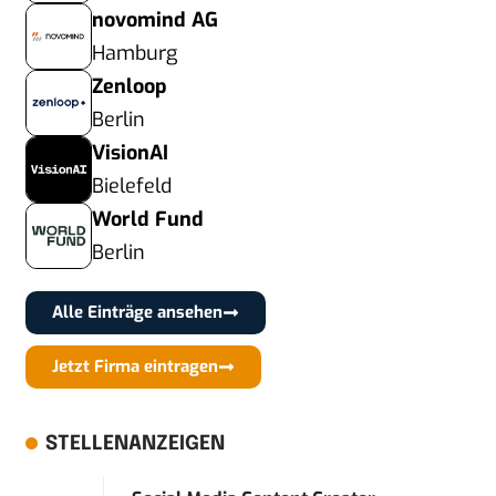
novomind AG
Hamburg
Zenloop
Berlin
VisionAI
Bielefeld
World Fund
Berlin
Alle Einträge ansehen
Jetzt Firma eintragen
STELLENANZEIGEN