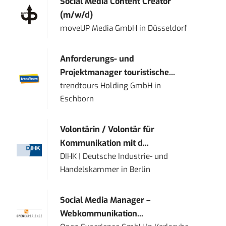
Social Media Content Creator
(m/w/d)
moveUP Media GmbH
in
Düsseldorf
Anforderungs- und
Projektmanager touristische...
trendtours Holding GmbH
in
Eschborn
Volontärin / Volontär für
Kommunikation mit d...
DIHK | Deutsche Industrie- und
Handelskammer
in
Berlin
Social Media Manager –
Webkommunikation...