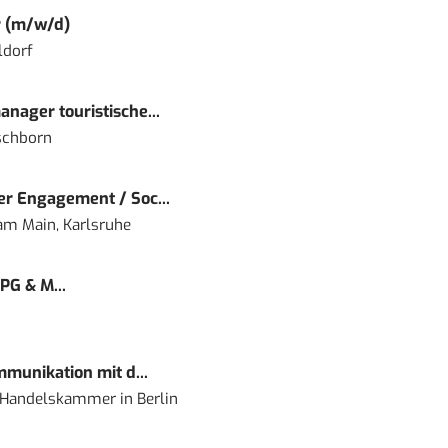
r (m/w/d)
ldorf
nager touristische...
schborn
r Engagement / Soc...
 am Main, Karlsruhe
PG & M...
mmunikation mit d...
nd Handelskammer
in
Berlin