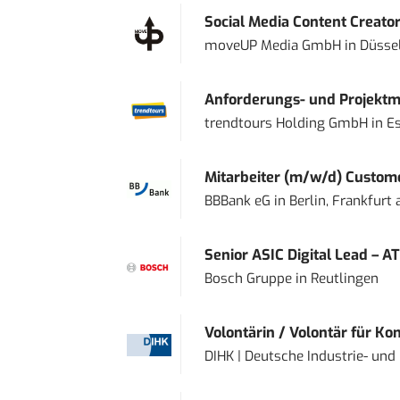
Social Media Content Creato
moveUP Media GmbH
in
Düsse
Anforderungs- und Projektma
trendtours Holding GmbH
in
E
Mitarbeiter (m/w/d) Custome
BBBank eG
in
Berlin, Frankfurt
Senior ASIC Digital Lead – AT
Bosch Gruppe
in
Reutlingen
Volontärin / Volontär für Ko
DIHK | Deutsche Industrie- u