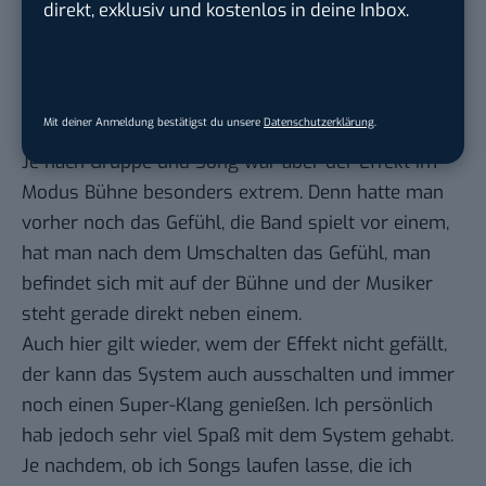
direkt, exklusiv und kostenlos in deine Inbox.
meistens noch am ehesten dem entspricht, was
man von Stereo gewohnt ist, klingt deutlich anders.
Das System vermittelt einen räumlichen Eindruck,
als ob man wirklich bei einem Konzert im Publikum
Mit deiner Anmeldung bestätigst du unsere
Datenschutzerklärung
.
steht.
Je nach Gruppe und Song war aber der Effekt im
Modus Bühne besonders extrem. Denn hatte man
vorher noch das Gefühl, die Band spielt vor einem,
hat man nach dem Umschalten das Gefühl, man
befindet sich mit auf der Bühne und der Musiker
steht gerade direkt neben einem.
Auch hier gilt wieder, wem der Effekt nicht gefällt,
der kann das System auch ausschalten und immer
noch einen Super-Klang genießen. Ich persönlich
hab jedoch sehr viel Spaß mit dem System gehabt.
Je nachdem, ob ich Songs laufen lasse, die ich