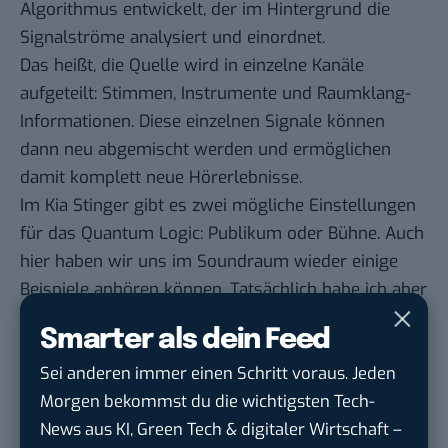
Algorithmus entwickelt, der im Hintergrund die
Signalströme analysiert und einordnet.
Das heißt, die Quelle wird in einzelne Kanäle
aufgeteilt: Stimmen, Instrumente und Raumklang-
Informationen. Diese einzelnen Signale können
dann neu abgemischt werden und ermöglichen
damit komplett neue Hörerlebnisse.
Im Kia Stinger gibt es zwei mögliche Einstellungen
für das Quantum Logic: Publikum oder Bühne. Auch
hier haben wir uns im Soundraum wieder einige
Beispiele anhören können. Tatsächlich habe ich aber
den Effekt auch bei meiner Probefahrt im Stinger
Smarter als dein Feed
GT selber später sehr deutlich spüren können.
Sei anderen immer einen Schritt voraus. Jeden
Wie viele andere habe ich im Auto so meine
Morgen bekommst du die wichtigsten Tech-
Standard-Playlists, die ich einfach sehr gerne
News aus KI, Green Tech & digitaler Wirtschaft –
regelmäßig höre. Schon der Modus Publikum, der