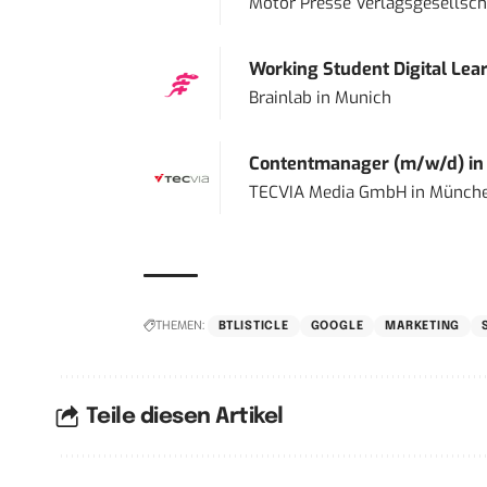
Motor Presse Verlagsgesellsc
Working Student Digital Lear
Brainlab
in
Munich
Contentmanager (m/w/d) in T
TECVIA Media GmbH
in
Münch
THEMEN:
BTLISTICLE
GOOGLE
MARKETING
Teile diesen Artikel