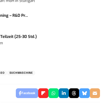
haft mbH
in
Stuttgart
ning – R&D Pr...
eilzeit (25-30 Std.)
en
SEO
SUCHMASCHINE
Facebook