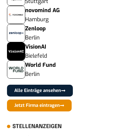
Stuttgart
novomind AG
Hamburg
Zenloop
Berlin
VisionAI
Bielefeld
World Fund
Berlin
Alle Einträge ansehen
Jetzt Firma eintragen
STELLENANZEIGEN