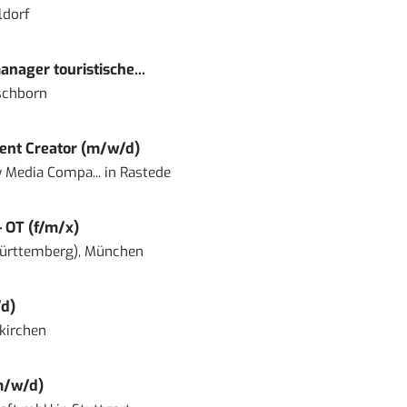
ldorf
nager touristische...
schborn
ent Creator (m/w/d)
 Media Compa...
in
Rastede
– OT (f/m/x)
ürttemberg), München
d)
kirchen
m/w/d)