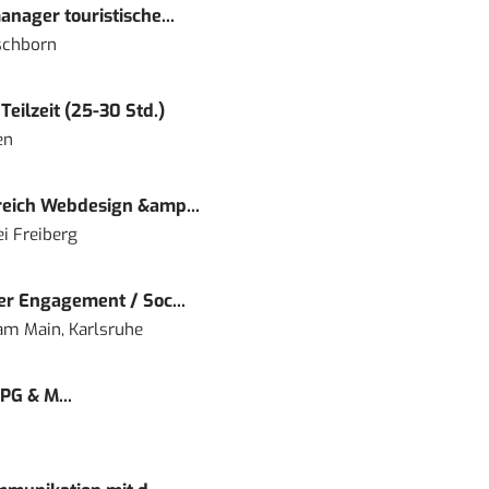
nager touristische...
schborn
eilzeit (25-30 Std.)
en
eich Webdesign &amp...
i Freiberg
r Engagement / Soc...
 am Main, Karlsruhe
PG & M...