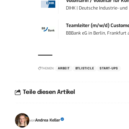
Volontärin / Volontär für Ko
DIHK | Deutsche Industrie- u
Teamleiter (m/w/d) Custome
BBBank eG
in
Berlin, Frankfurt
THEMEN:
ARBEIT
BTLISTICLE
START-UPS
Teile diesen Artikel
Andrea Keller
von