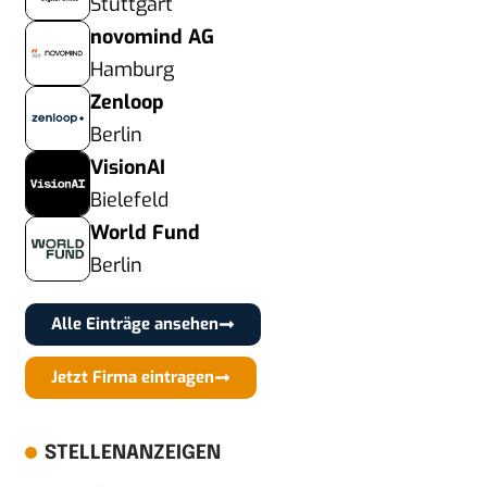
Stuttgart
novomind AG
Hamburg
Zenloop
Berlin
VisionAI
Bielefeld
World Fund
Berlin
Alle Einträge ansehen
Jetzt Firma eintragen
STELLENANZEIGEN