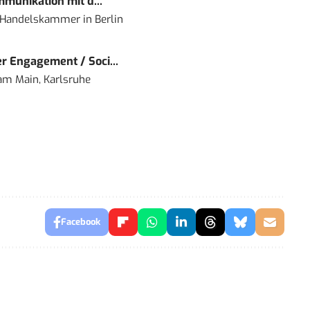
mmunikation mit d...
nd Handelskammer
in
Berlin
r Engagement / Soci...
 am Main, Karlsruhe
Facebook