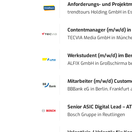
Anforderungs- und Projektma
trendtours Holding GmbH
in
E
Contentmanager (m/w/d) in T
TECVIA Media GmbH
in
Münch
Werkstudent (m/w/d) im Ber
ALFIX GmbH
in
Großschirma be
Mitarbeiter (m/w/d) Custome
BBBank eG
in
Berlin, Frankfurt
Senior ASIC Digital Lead – AT
Bosch Gruppe
in
Reutlingen