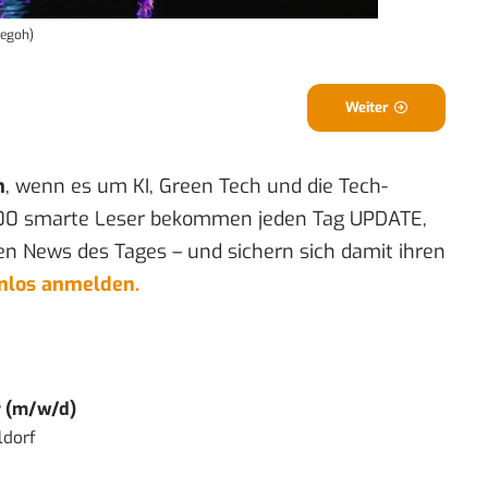
cegoh)
Weiter
n
, wenn es um KI, Green Tech und die Tech-
00 smarte Leser bekommen jeden Tag UPDATE,
en News des Tages – und sichern sich damit ihren
enlos anmelden.
r (m/w/d)
ldorf