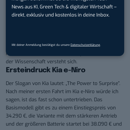
mindestens genauso wichtig. Genau hier hat Kia
News aus KI, Green Tech & digitaler Wirtschaft –
meiner Meinung nach ganze Arbeit geleistet. Die
direkt, exklusiv und kostenlos in deine Inbox.
mehrstündige Fahrt in der hügeligen Landschaft
rund um Südfrankreich hat den e-Niro nicht weiter
beeindruckt. Am Ende des Tages hatte ich einen
Verbrauch von 13,6 kWh und das bei normaler
Mit deiner Anmeldung bestätigst du unsere
Datenschutzerklärung
.
Fahrweise, mit streckenweisen Sprints – im Namen
der Wissenschaft versteht sich.
Ersteindruck Kia e-Niro
Der Slogan von Kia lautet: „The Power to Surprise”.
Nach meiner ersten Fahrt im Kia e-Niro würde ich
sagen, ist das fast schon untertrieben. Das
Basismodell gibt es zu einem Einstiegspreis von
34.290 €, die Variante mit dem stärkeren Antrieb
und der größeren Batterie startet bei 38.090 € und