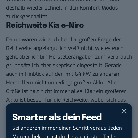
deshalb wieder schnell in den Komfort-Modus
zurückgeschaltet.
Reichweite Kia e-Niro
Damit wären wir auch bei der großen Frage der
Reichweite angelangt. Ich weiß nicht, wie es euch
geht, aber ich bin Herstellerangaben zum Verbrauch
grundsätzlich eher skeptisch eingestellt. Gerade
auch in Hinblick auf den mit 64 kW zu anderen
Herstellern nicht unbedingt großen Akku. Aber
Größe ist halt nicht immer alles. Klar ein größerer
Akku ist besser für die Reichweite, wobei sich das
höhere Gewicht natürlich auch wieder negativ
Smarter als dein Feed
auswirkt.
Daher ist der Verbrauch und die Effizienz des
Sei anderen immer einen Schritt voraus. Jeden
Elektromotors und der Fahrprogramme
Morgen bekommst du die wichtigsten Tech-