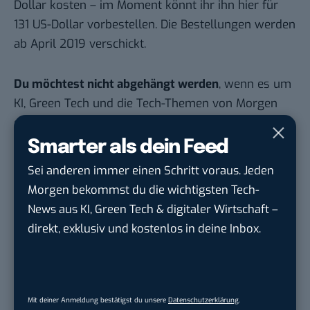
Dollar kosten – im Moment könnt ihr ihn
hier für
131 US-Dollar vorbestellen
. Die Bestellungen werden
ab April 2019 verschickt.
Du möchtest nicht abgehängt werden
, wenn es um
KI, Green Tech und die Tech-Themen von Morgen
geht? Über 12.000 smarte Leser bekommen jeden
Tag UPDATE, unser Tech-Briefing mit den
Smarter als dein Feed
wichtigsten News des Tages – und sichern sich
Sei anderen immer einen Schritt voraus. Jeden
damit ihren Vorsprung.
Hier kannst du dich
Morgen bekommst du die wichtigsten Tech-
kostenlos anmelden.
News aus KI, Green Tech & digitaler Wirtschaft –
direkt, exklusiv und kostenlos in deine Inbox.
STELLENANZEIGEN
Social Media Content Creator (m/w/d)
moveUP Media GmbH
in
Düsseldorf
Mit deiner Anmeldung bestätigst du unsere
Datenschutzerklärung
.