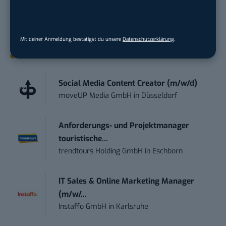
damit ihren Vorsprung.
Hier kannst du dich
kostenlos anmelden.
Mit deiner Anmeldung bestätigst du unsere
Datenschutzerklärung
.
STELLENANZEIGEN
Social Media Content Creator (m/w/d)
moveUP Media GmbH
in
Düsseldorf
Anforderungs- und Projektmanager
touristische...
trendtours Holding GmbH
in
Eschborn
IT Sales & Online Marketing Manager
(m/w/...
Instaffo GmbH
in
Karlsruhe