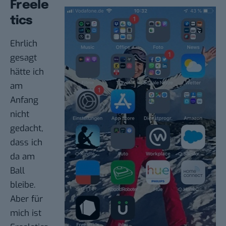
Freele
tics
Ehrlich
gesagt
hätte ich
am
Anfang
nicht
gedacht,
dass ich
da am
Ball
bleibe.
Aber für
mich ist