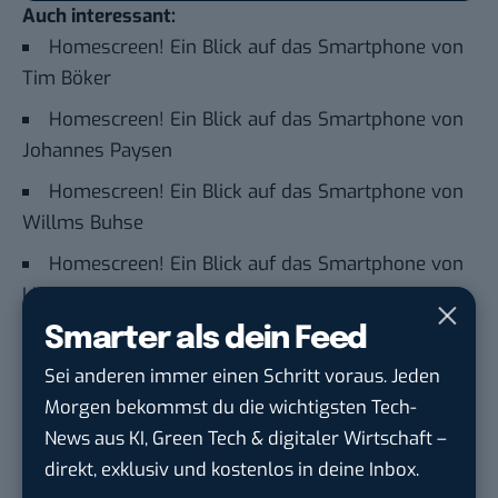
Auch interessant:
Homescreen! Ein Blick auf das Smartphone von
Tim Böker
Homescreen! Ein Blick auf das Smartphone von
Johannes Paysen
Homescreen! Ein Blick auf das Smartphone von
Willms Buhse
Homescreen! Ein Blick auf das Smartphone von
Lisa Gradow
Smarter als dein Feed
Du möchtest nicht abgehängt werden
, wenn es um
Sei anderen immer einen Schritt voraus. Jeden
KI, Green Tech und die Tech-Themen von Morgen
Morgen bekommst du die wichtigsten Tech-
geht? Über 12.000 smarte Leser bekommen jeden
News aus KI, Green Tech & digitaler Wirtschaft –
Tag UPDATE, unser Tech-Briefing mit den
direkt, exklusiv und kostenlos in deine Inbox.
wichtigsten News des Tages – und sichern sich