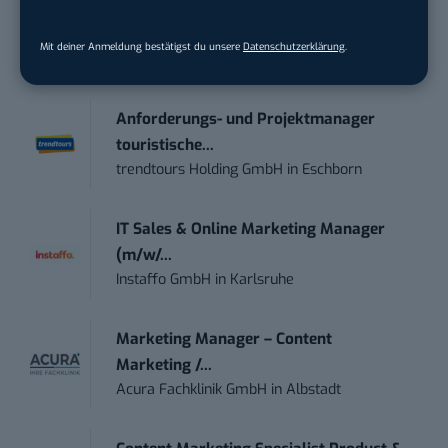
Social Media Content Creator (m/w/d)
Mit deiner Anmeldung bestätigst du unsere
Datenschutzerklärung
.
moveUP Media GmbH
in
Düsseldorf
Anforderungs- und Projektmanager
touristische...
trendtours Holding GmbH
in
Eschborn
IT Sales & Online Marketing Manager
(m/w/...
Instaffo GmbH
in
Karlsruhe
Marketing Manager – Content
Marketing /...
Acura Fachklinik GmbH
in
Albstadt