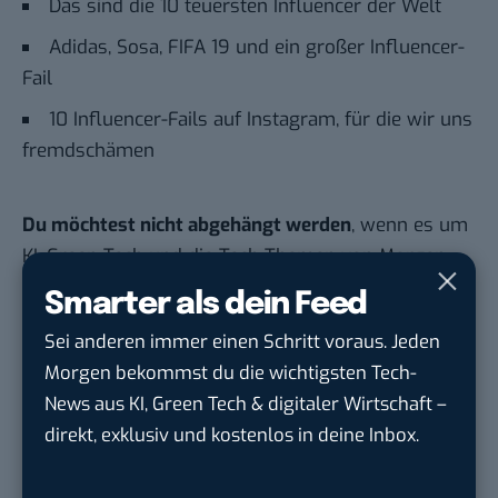
Das sind die 10 teuersten Influencer der Welt
Adidas, Sosa, FIFA 19 und ein großer Influencer-
Fail
10 Influencer-Fails auf Instagram, für die wir uns
fremdschämen
Du möchtest nicht abgehängt werden
, wenn es um
KI, Green Tech und die Tech-Themen von Morgen
geht? Über 12.000 smarte Leser bekommen jeden
Smarter als dein Feed
Tag UPDATE, unser Tech-Briefing mit den
Sei anderen immer einen Schritt voraus. Jeden
wichtigsten News des Tages – und sichern sich
Morgen bekommst du die wichtigsten Tech-
damit ihren Vorsprung.
Hier kannst du dich
News aus KI, Green Tech & digitaler Wirtschaft –
kostenlos anmelden.
direkt, exklusiv und kostenlos in deine Inbox.
STELLENANZEIGEN