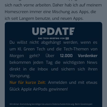
sich nach vorne arbeiten. Daher hab ich auf meinem
Homescreen immer eine Mischung aus Apps, die
ich seit Langem benutze, und neuen Apps.
Du willst nicht abgehängt werden, wenn es
um KI, Green Tech und die Tech-Themen von
Morgen geht? Über
12.000 Vordenker
bekommen jeden Tag die wichtigsten News
direkt in die Inbox und sichern sich ihren
Vorsprung.
Nur für kurze Zeit:
Anmelden und mit etwas
Glück Apple AirPods gewinnen!
Mit deiner Anmeldung bestätigst du unsere
Datenschutzerklärung
. Beim Gewinnspiel