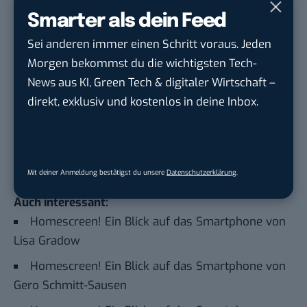
Smarter als dein Feed
Sei anderen immer einen Schritt voraus. Jeden
Google lässt dich jetzt selbst bestimmen,
Morgen bekommst du die wichtigsten Tech-
welche Quellen du in der Suche häufiger
News aus KI, Green Tech & digitaler Wirtschaft –
siehst. Mit zwei schnellen Klicks kannst du
direkt, exklusiv und kostenlos in deine Inbox.
BASIC thinking kostenlos als bevorzugte
Quelle hinzufügen und damit unabhängigen
Tech-Journalismus unterstützen. Vielen Dank!
Hier basicthinking.de hinzufügen
Mit deiner Anmeldung bestätigst du unsere
Datenschutzerklärung
.
Auch interessant:
Homescreen! Ein Blick auf das Smartphone von
Lisa Gradow
Homescreen! Ein Blick auf das Smartphone von
Gero Schmitt-Sausen