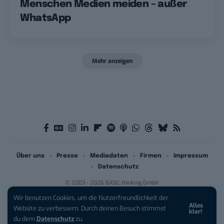
Menschen Medien meiden – außer
WhatsApp
Mehr anzeigen
Über uns
Presse
Mediadaten
Firmen
Impressum
Datenschutz
© 2003 - 2026 BASIC thinking GmbH
Wir benutzen Cookies, um die Nutzerfreundlichkeit der
Alles
iPhone 17 Pro sichern:
Für 1 € +
Website zu verbessern. Durch deinen Besuch stimmst
klar!
200 € Hardware-Bonus!
du dem
Datenschutz
zu.