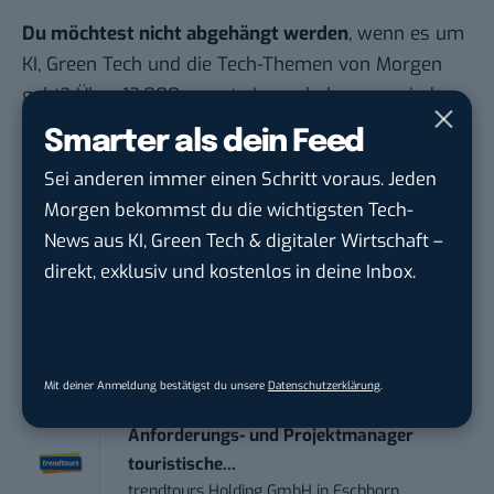
Du möchtest nicht abgehängt werden
, wenn es um
KI, Green Tech und die Tech-Themen von Morgen
geht? Über 12.000 smarte Leser bekommen jeden
Tag UPDATE, unser Tech-Briefing mit den
Smarter als dein Feed
wichtigsten News des Tages – und sichern sich
Sei anderen immer einen Schritt voraus. Jeden
damit ihren Vorsprung.
Hier kannst du dich
Morgen bekommst du die wichtigsten Tech-
kostenlos anmelden.
News aus KI, Green Tech & digitaler Wirtschaft –
direkt, exklusiv und kostenlos in deine Inbox.
STELLENANZEIGEN
Social Media Content Creator (m/w/d)
moveUP Media GmbH
in
Düsseldorf
Mit deiner Anmeldung bestätigst du unsere
Datenschutzerklärung
.
Anforderungs- und Projektmanager
touristische...
trendtours Holding GmbH
in
Eschborn