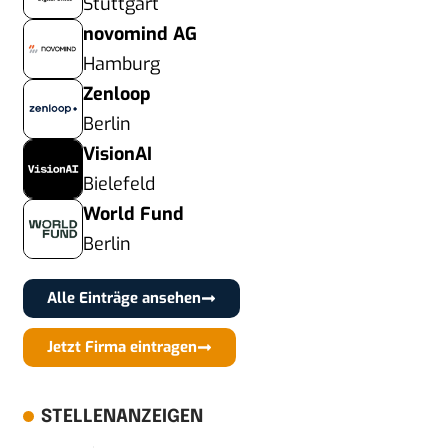
Stuttgart
novomind AG
Hamburg
Zenloop
Berlin
VisionAI
Bielefeld
World Fund
Berlin
Alle Einträge ansehen
Jetzt Firma eintragen
STELLENANZEIGEN