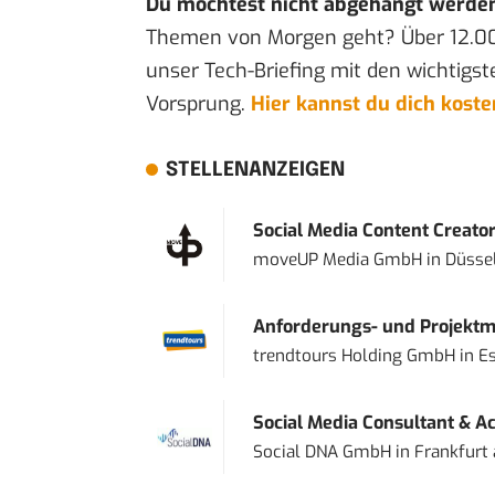
Du möchtest nicht abgehängt werde
Themen von Morgen geht? Über 12.0
unser Tech-Briefing mit den wichtigst
Vorsprung.
Hier kannst du dich kost
STELLENANZEIGEN
Social Media Content Creato
moveUP Media GmbH
in
Düsse
Anforderungs- und Projektma
trendtours Holding GmbH
in
E
Social Media Consultant & Ac
Social DNA GmbH
in
Frankfurt