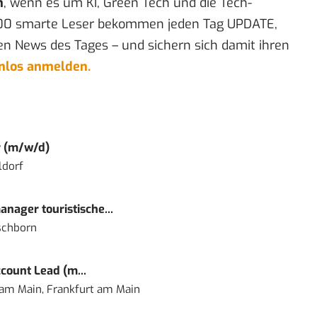
n
, wenn es um KI, Green Tech und die Tech-
00 smarte Leser bekommen jeden Tag UPDATE,
en News des Tages – und sichern sich damit ihren
enlos anmelden.
r (m/w/d)
ldorf
nager touristische...
schborn
count Lead (m...
 am Main, Frankfurt am Main