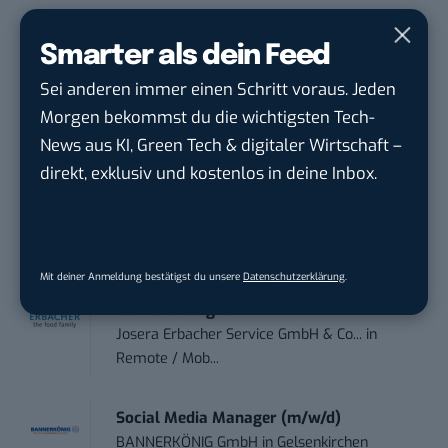
STELLENANZEIGEN
Smarter als dein Feed
Sei anderen immer einen Schritt voraus. Jeden
Social Media Content Creator (m/w/d)
moveUP Media GmbH
in
Düsseldorf
Morgen bekommst du die wichtigsten Tech-
News aus KI, Green Tech & digitaler Wirtschaft –
direkt, exklusiv und kostenlos in deine Inbox.
Anforderungs- und Projektmanager
touristische...
trendtours Holding GmbH
in
Eschborn
Mit deiner Anmeldung bestätigst du unsere
Datenschutzerklärung
.
Content Manager Agrar (m/w/d)
befristet aufgr...
Josera Erbacher Service GmbH & Co...
in
Remote / Mob...
Social Media Manager (m/w/d)
BANNERKÖNIG GmbH
in
Gelsenkirchen