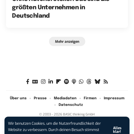
größten Unternehmen in
Deutschland
Mehr anzeigen
Über uns
Presse
Mediadaten
Firmen
Impressum
Datenschutz
© 2003 - 2026 BASIC thinking GmbH
Wir benutzen Cookies, um die Nutzerfreundlichkeit der
Alles
iPhone 17 Pro sichern:
Für 1 € +
Website zu verbessern. Durch deinen Besuch stimmst
klar!