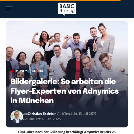
MONEY
SOCIAL
Bildergalerie: So arbeiten die
Flyer-Experten von Adnymics
in München
von
Christian Erxleben
Veröffentlicht: 13. Juli 2019
Aktualisiert: 17. Feb. 2025
Fünf Jahre nach der Gründung beschäftigt Adynmics bereits 25