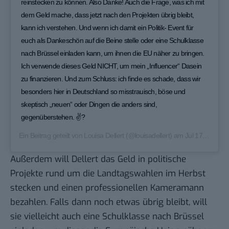
reinstecken zu können. Also Danke! Auch die Frage, was ich mit
dem Geld mache, dass jetzt nach den Projekten übrig bleibt,
kann ich verstehen. Und wenn ich damit ein Politik- Event für
euch als Dankeschön auf die Beine stelle oder eine Schulklasse
nach Brüssel einladen kann, um ihnen die EU näher zu bringen.
Ich verwende dieses Geld NICHT, um mein „Influencer“ Dasein
zu finanzieren. Und zum Schluss: ich finde es schade, dass wir
besonders hier in Deutschland so misstrauisch, böse und
skeptisch „neuen“ oder Dingen die anders sind,
gegenüberstehen. ✌?
Ein Beitrag geteilt von
Louisa Dellert
(@louisadellert) am
Jul 17, 2019 um 4:00 PDT
Außerdem will Dellert das Geld in politische
Projekte rund um die Landtagswahlen im Herbst
stecken und einen professionellen Kameramann
bezahlen. Falls dann noch etwas übrig bleibt, will
sie vielleicht auch eine Schulklasse nach Brüssel