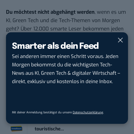
Du möchtest nicht abgehängt werden
, wenn es um
KI, Green Tech und die Tech-Themen von Morgen
geht? Über 12.000 smarte Leser bekommen jeden
Tag UPDATE, unser Tech-Briefing mit den
Smarter als dein Feed
wichtigsten News des Tages – und sichern sich
damit ihren Vorsprung.
Hier kannst du dich
Sei anderen immer einen Schritt voraus. Jeden
kostenlos anmelden.
Morgen bekommst du die wichtigsten Tech-
News aus KI, Green Tech & digitaler Wirtschaft –
STELLENANZEIGEN
direkt, exklusiv und kostenlos in deine Inbox.
Social Media Content Creator (m/w/d)
moveUP Media GmbH
in
Düsseldorf
Mit deiner Anmeldung bestätigst du unsere
Datenschutzerklärung
.
Anforderungs- und Projektmanager
touristische...