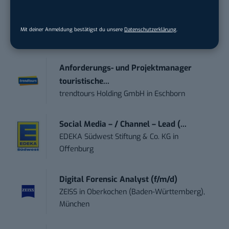
Social Media Content Creator (m/w/d)
Mit deiner Anmeldung bestätigst du unsere
Datenschutzerklärung
.
moveUP Media GmbH
in
Düsseldorf
Anforderungs- und Projektmanager
touristische...
trendtours Holding GmbH
in
Eschborn
Social Media – / Channel – Lead (...
EDEKA Südwest Stiftung & Co. KG
in
Offenburg
Digital Forensic Analyst (f/m/d)
ZEISS
in
Oberkochen (Baden-Württemberg),
München