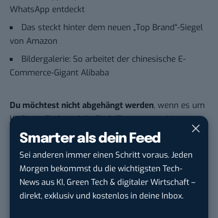
WhatsApp entdeckt
Das steckt hinter dem neuen „Top Brand“-Siegel
von Amazon
Bildergalerie: So arbeitet der chinesische E-
Commerce-Gigant Alibaba
Du möchtest nicht abgehängt werden
, wenn es um
KI, Green Tech und die Tech-Themen von Morgen
geht? Über 12.000 smarte Leser bekommen jeden
Smarter als dein Feed
Tag UPDATE, unser Tech-Briefing mit den
Sei anderen immer einen Schritt voraus. Jeden
wichtigsten News des Tages – und sichern sich
Morgen bekommst du die wichtigsten Tech-
damit ihren Vorsprung.
Hier kannst du dich
News aus KI, Green Tech & digitaler Wirtschaft –
kostenlos anmelden.
direkt, exklusiv und kostenlos in deine Inbox.
STELLENANZEIGEN