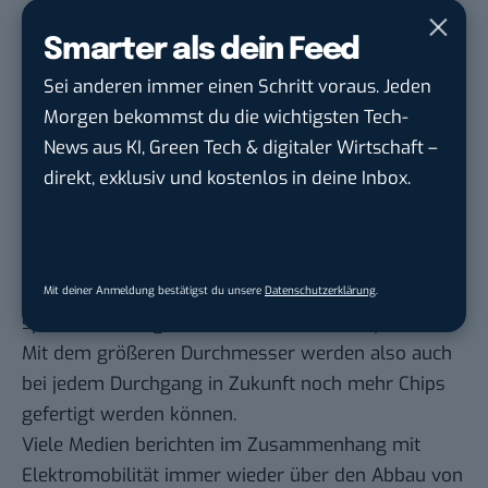
Milliarde Euro die größte Einzelinvestition der
Smarter als dein Feed
Firmengeschichte.
An dem neuen Standort werden auch erstmal
Sei anderen immer einen Schritt voraus. Jeden
Wafer in 300 Millimeter Durchmesser gefertigt.
Morgen bekommst du die wichtigsten Tech-
Bis aus den kreisrunden Scheiben aus Silizium oder
News aus KI, Green Tech & digitaler Wirtschaft –
Siliziumkarbid – den Wafern – Halbleiterchips
direkt, exklusiv und kostenlos in deine Inbox.
werden, durchlaufen sie einen bis zu 14 Wochen
langen aufwendigen Herstellungsprozess. Dabei
erhalten die Wafer in mehreren chemischen und
physikalischen Prozessen feinste Strukturen, die
Mit deiner Anmeldung bestätigst du unsere
Datenschutzerklärung
.
später die wenigen Millimeter kleinen Chips bilden.
Mit dem größeren Durchmesser werden also auch
bei jedem Durchgang in Zukunft noch mehr Chips
gefertigt werden können.
Viele Medien berichten im Zusammenhang mit
Elektromobilität immer wieder über den Abbau von