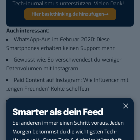
Tech-Journalismus unterstützen. Vielen Dank!
Hier basicthinking.de hinzufügen
Auch interessant:
WhatsApp-Aus im Februar 2020: Diese
Smartphones erhalten keinen Support mehr
Gewusst wie: So verschwendest du weniger
Datenvolumen mit Instagram
Paid Content auf Instagram: Wie Influencer mit
„engen Freunden“ Kohle scheffeln
Bildergalerie: Ein Blick hinter die Kulissen bei
Messenger People in München
Smarter als dein Feed
Sei anderen immer einen Schritt voraus. Jeden
Du möchtest nicht abgehängt werden
, wenn es um
Morgen bekommst du die wichtigsten Tech-
KI, Green Tech und die Tech-Themen von Morgen