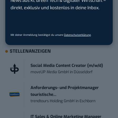
News aus KI, Green Tech & digitaler Wirtschaft –
geht? Über 12.000 smarte Leser bekommen jeden
direkt, exklusiv und kostenlos in deine Inbox.
Tag UPDATE, unser Tech-Briefing mit den
wichtigsten News des Tages – und sichern sich
damit ihren Vorsprung.
Hier kannst du dich
kostenlos anmelden.
Mit deiner Anmeldung bestätigst du unsere
Datenschutzerklärung
.
STELLENANZEIGEN
Social Media Content Creator (m/w/d)
moveUP Media GmbH
in
Düsseldorf
Anforderungs- und Projektmanager
touristische...
trendtours Holding GmbH
in
Eschborn
IT Sales & Online Marketing Manager