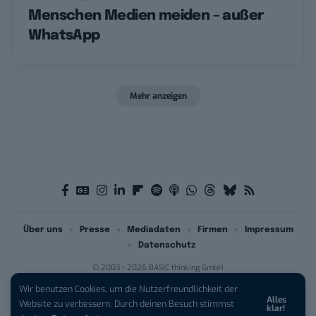
Menschen Medien meiden – außer
WhatsApp
Mehr anzeigen
Über uns
Presse
Mediadaten
Firmen
Impressum
Datenschutz
© 2003 - 2026 BASIC thinking GmbH
Wir benutzen Cookies, um die Nutzerfreundlichkeit der
Alles
iPhone 17 Pro sichern:
Für 1 € +
Website zu verbessern. Durch deinen Besuch stimmst
klar!
200 € Hardware-Bonus!