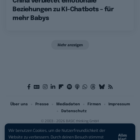
China verbietet emotionale
Beziehungen zu KI-Chatbots – für
mehr Babys
Mehr anzeigen
Über uns
Presse
Mediadaten
Firmen
Impressum
Datenschutz
© 2003 - 2026 BASIC thinking GmbH
Wir benutzen Cookies, um die Nutzerfreundlichkeit der
Alles
iPhone 17 Pro sichern:
Für 1 € +
Website zu verbessern. Durch deinen Besuch stimmst
klar!