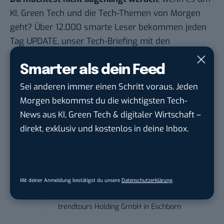
KI, Green Tech und die Tech-Themen von Morgen
geht? Über 12.000 smarte Leser bekommen jeden
Tag UPDATE, unser Tech-Briefing mit den
wichtigsten News des Tages – und sichern sich
Smarter als dein Feed
damit ihren Vorsprung.
Hier kannst du dich
kostenlos anmelden.
Sei anderen immer einen Schritt voraus. Jeden
Morgen bekommst du die wichtigsten Tech-
STELLENANZEIGEN
News aus KI, Green Tech & digitaler Wirtschaft –
direkt, exklusiv und kostenlos in deine Inbox.
Social Media Content Creator (m/w/d)
moveUP Media GmbH
in
Düsseldorf
Anforderungs- und Projektmanager
Mit deiner Anmeldung bestätigst du unsere
Datenschutzerklärung
.
touristische...
trendtours Holding GmbH
in
Eschborn