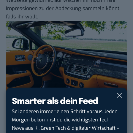
Webseite gewidmet
, auf welcher ihr noch mehr
Impressionen zu der Abdeckung sammeln könnt,
falls ihr wollt.
Smarter als dein Feed
Bedienelemente und
Sei anderen immer einen Schritt voraus. Jeden
Konnektivität Rolls Royce Dawn
Morgen bekommst du die wichtigsten Tech-
News aus KI, Green Tech & digitaler Wirtschaft –
In unserem Test zu dem Rolls-Royce Ghost habe ich