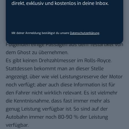
direkt, exklusiv und kostenlos in deine Inbox.
bereits ausführlich zu diesem Thema geschrieben.
Der Dawn ist in diesen Belangen baugleich zu dem
Ghost. Auch hier wird versucht, unwesentliche
Informationen von Fahrer und Passagieren
Mit deiner Anmeldung bestätigst du unsere
Datenschutzerklärung
.
fernzuhalten, weswegen ich mir erlaube, im
Folgenden einige Passagen aus dem Testartikel von
dem Ghost zu übernehmen.
Es gibt keinen Drehzahlmesser im Rolls-Royce.
Stattdessen bekommt man an dieser Stelle
angezeigt, über wie viel Leistungsreserve der Motor
noch verfügt; aber auch diese Information ist für
den Fahrer nicht wirklich relevant. Es ist vielmehr
die Kenntnisnahme, dass fast immer mehr als
genug Leistung verfügbar ist. So sind auf der
Autobahn immer noch 80-90 % der Leistung
verfügbar.