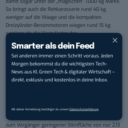
damit sogar unter der „magischen“ 1.000 kg Marke.
So bringt auch die Rohkarosserie rund 40 kg
weniger auf die Waage und die kompakten
Dreizylinder-Benzinmotoren wiegen rund 15 kg
weniger als die Vierzylinder der
Vorgängergeneration. Als weitere Folgen der
Smarter als dein Feed
Schlankheitskur spart die Aluminiumhaube etwa
Sei anderen immer einen Schritt voraus. Jeden
2,4 kg im Vergleich zur kleinflächigeren Stahlhaube
Morgen bekommst du die wichtigsten Tech-
des Vorgängers, und allein dank der neuen
News aus KI, Green Tech & digitaler Wirtschaft –
Sitzstruktur wird der Corsa insgesamt weitere 10
direkt, exklusiv und kostenlos in deine Inbox.
kg leichter.
Foto: Opel
Der Corsa ist aber nicht nur leichter, sondern auch
windschnittiger geworden. Mit einem Luftwider-
Mit deiner Anmeldung bestätigst du unsere
Datenschutzerklärung
.
standsbeiwert von cW 0,29 und einer im Vergleich
zum Vorgänger geringeren Stirnfläche von nur 2,13