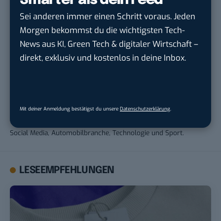
Smarter als dein Feed
Sei anderen immer einen Schritt voraus. Jeden
Morgen bekommst du die wichtigsten Tech-
News aus KI, Green Tech & digitaler Wirtschaft –
Andrea Keller
direkt, exklusiv und kostenlos in deine Inbox.
Andrea war von 2017 bis 2023 für BASIC thinking tätig. Bereits
während ihrer Schulzeit begann 2011 ihre Arbeit als freie
Journalistin, die 2013 durch das Studium im Fachbereich
Mit deiner Anmeldung bestätigst du unsere
Datenschutzerklärung
.
Journalismus und Unternehmenskommunikation fortgeführt
wurde. Privat sowie beruflich fokussiert sie sich auf die Themen
Social Media, Automobilbranche, Technologie und Sport.
LESEEMPFEHLUNGEN