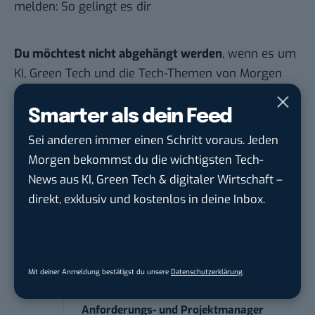
melden: So gelingt es dir
Du möchtest nicht abgehängt werden
, wenn es um
KI, Green Tech und die Tech-Themen von Morgen
geht? Über 12.000 smarte Leser bekommen jeden
Tag UPDATE, unser Tech-Briefing mit den
Smarter als dein Feed
wichtigsten News des Tages – und sichern sich
Sei anderen immer einen Schritt voraus. Jeden
damit ihren Vorsprung.
Hier kannst du dich
Morgen bekommst du die wichtigsten Tech-
kostenlos anmelden.
News aus KI, Green Tech & digitaler Wirtschaft –
direkt, exklusiv und kostenlos in deine Inbox.
STELLENANZEIGEN
Social Media Content Creator (m/w/d)
moveUP Media GmbH
in
Düsseldorf
Mit deiner Anmeldung bestätigst du unsere
Datenschutzerklärung
.
Anforderungs- und Projektmanager