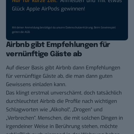
Nur für kurze Zeit:
Anmelden und mit etwas
Glück Apple AirPods gewinnen!
Mit deiner Anmeldung bestätigst du unsere
Datenschutzerklärung
. Beim Gewinnspiel
gelten die
AGB
.
Airbnb gibt Empfehlungen für
vernünftige Gäste ab
Auf dieser Basis gibt Airbnb dann Empfehlungen
für vernünftige Gäste ab, die man dann guten
Gewissens einladen kann.
Das klingt erstmal unverschämt, doch tatsächlich
durchleuchtet Airbnb die Profile nach wichtigen
Schlagworten wie „Alkohol“, „Drogen“ und
„Verbrechen“. Menschen, die mit solchen Dingen in
irgendeiner Weise in Berührung stehen, möchte