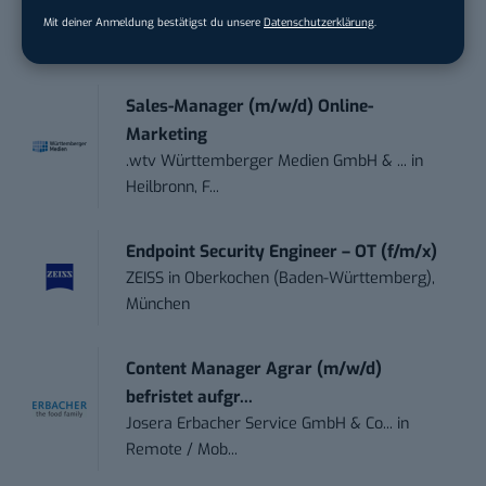
Social DNA GmbH
in
Frankfurt am Main,
Mit deiner Anmeldung bestätigst du unsere
Datenschutzerklärung
.
Frankfurt am Main
Sales-Manager (m/w/d) Online-
Marketing
.wtv Württemberger Medien GmbH & ...
in
Heilbronn, F...
Endpoint Security Engineer – OT (f/m/x)
ZEISS
in
Oberkochen (Baden-Württemberg),
München
Content Manager Agrar (m/w/d)
befristet aufgr...
Josera Erbacher Service GmbH & Co...
in
Remote / Mob...