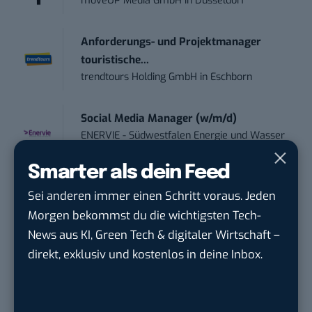
moveUP Media GmbH
in
Düsseldorf
Anforderungs- und Projektmanager
touristische...
trendtours Holding GmbH
in
Eschborn
Social Media Manager (w/m/d)
ENERVIE - Südwestfalen Energie und Wasser
AG
in
Hagen
Smarter als dein Feed
Performance Marketing Manager
Sei anderen immer einen Schritt voraus. Jeden
Schwerpunkt Pai...
Morgen bekommst du die wichtigsten Tech-
EDEKA Südwest Stiftung & Co. KG
in
News aus KI, Green Tech & digitaler Wirtschaft –
Offenburg
direkt, exklusiv und kostenlos in deine Inbox.
Social Media Consultant & Account Lead
(m...