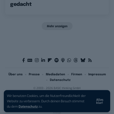
gedacht
Mehr anzeigen
Über uns
Presse
Mediadaten
Firmen
Impressum
Datenschutz
© 2003 - 2026 BASIC thinking GmbH
Wir benutzen Cookies, um die Nutzerfreundlichkeit der
Alles
iPhone 17 Pro sichern:
Für 1 € +
Website zu verbessern. Durch deinen Besuch stimmst
klar!
200 € Hardware-Bonus!
du dem
Datenschutz
zu.
Anzeige