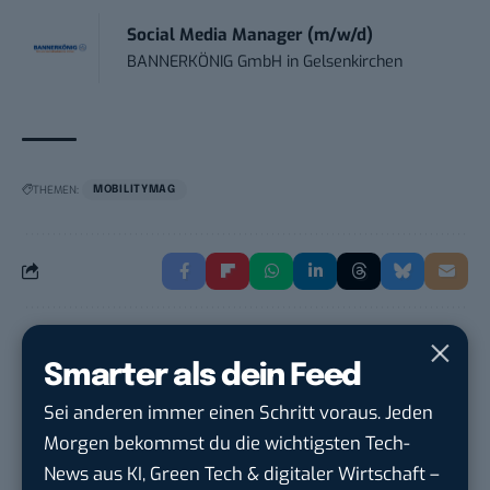
Social Media Manager (m/w/d)
BANNERKÖNIG GmbH
in
Gelsenkirchen
THEMEN:
MOBILITYMAG
Andrea Keller
Smarter als dein Feed
Andrea war von 2017 bis 2023 für BASIC thinking tätig. Bereits
Sei anderen immer einen Schritt voraus. Jeden
während ihrer Schulzeit begann 2011 ihre Arbeit als freie
Morgen bekommst du die wichtigsten Tech-
Journalistin, die 2013 durch das Studium im Fachbereich
News aus KI, Green Tech & digitaler Wirtschaft –
Journalismus und Unternehmenskommunikation fortgeführt