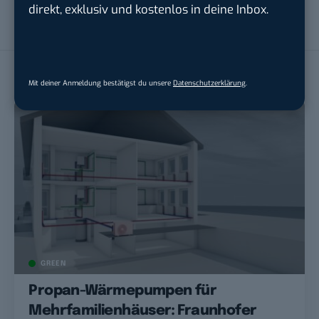
wurde. Privat sowie beruflich fokussiert sie sich auf die Themen
direkt, exklusiv und kostenlos in deine Inbox.
Social Media, Automobilbranche, Technologie und Sport.
LESEEMPFEHLUNGEN
Mit deiner Anmeldung bestätigst du unsere
Datenschutzerklärung
.
GREEN
Propan-Wärmepumpen für
Mehrfamilienhäuser: Fraunhofer