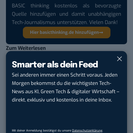
BASIC thinking kostenlos als bevorzugte
Quelle hinzufügen und damit unabhängigen
Tech-Journalismus unterstützen. Vielen Dank!
Hier basicthinking.de hinzufügen
Zum Weiterlesen
Keine Touristen wegen Corona? Fiaker in Wien
Smarter als dein Feed
liefern Essen an Senioren
Sei anderen immer einen Schritt voraus. Jeden
Google-Maps-Report: So stark hat Corona
Morgen bekommst du die wichtigsten Tech-
verändert, wie du dich bewegst
News aus KI, Green Tech & digitaler Wirtschaft –
#Fuckorona: Obdachlose in Hamburg erfahren
direkt, exklusiv und kostenlos in deine Inbox.
Unterstützung
#Fuckorona: Ritter Sport kürt unsere
#Alltagsritter
Mit deiner Anmeldung bestätigst du unsere
Datenschutzerklärung
.