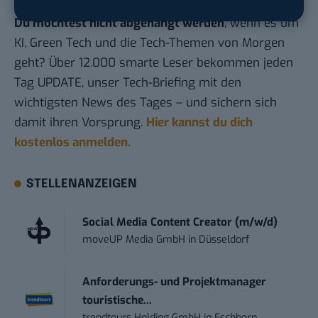
Du möchtest nicht abgehängt werden
, wenn es um
KI, Green Tech und die Tech-Themen von Morgen
geht? Über 12.000 smarte Leser bekommen jeden
Tag UPDATE, unser Tech-Briefing mit den
wichtigsten News des Tages – und sichern sich
damit ihren Vorsprung.
Hier kannst du dich
kostenlos anmelden.
STELLENANZEIGEN
Social Media Content Creator (m/w/d)
moveUP Media GmbH
in
Düsseldorf
Anforderungs- und Projektmanager
touristische...
trendtours Holding GmbH
in
Eschborn