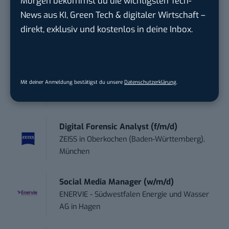
Morgen bekommst du die wichtigsten Tech-
STELLENANZEIGEN
News aus KI, Green Tech & digitaler Wirtschaft –
Social Media Content Creator (m/w/d)
direkt, exklusiv und kostenlos in deine Inbox.
moveUP Media GmbH
in
Düsseldorf
Anforderungs- und Projektmanager
Mit deiner Anmeldung bestätigst du unsere
Datenschutzerklärung
.
touristische...
trendtours Holding GmbH
in
Eschborn
Digital Forensic Analyst (f/m/d)
ZEISS
in
Oberkochen (Baden-Württemberg),
München
Social Media Manager (w/m/d)
ENERVIE - Südwestfalen Energie und Wasser
AG
in
Hagen