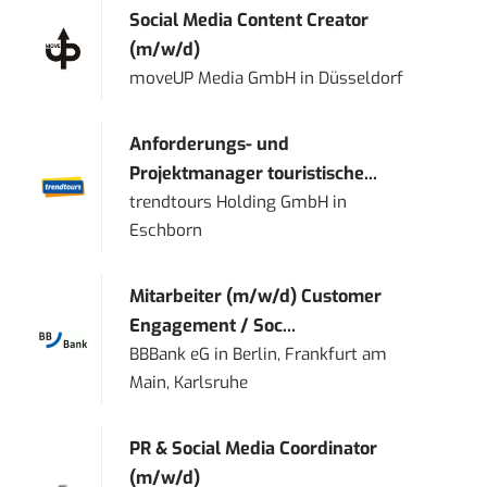
Social Media Content Creator
(m/w/d)
moveUP Media GmbH
in
Düsseldorf
Anforderungs- und
Projektmanager touristische...
trendtours Holding GmbH
in
Eschborn
Mitarbeiter (m/w/d) Customer
Engagement / Soc...
BBBank eG
in
Berlin, Frankfurt am
Main, Karlsruhe
PR & Social Media Coordinator
(m/w/d)