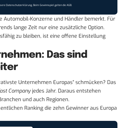
nsere
Datenschutzerklärung
. Beim Gewinnspiel gelten die
AGB
.
he Automobil-Konzerne und Händler bemerkt. Für
rends lange Zeit nur eine zusätzliche Option.
ähig zu bleiben, ist eine offene Einstellung
rnehmen: Das sind
iter
novativste Unternehmen Europas“ schmücken? Das
ast Company
jedes Jahr. Daraus entstehen
 Branchen und auch Regionen.
entlichen Ranking
die zehn Gewinner aus Europa