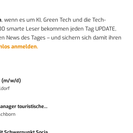
n
, wenn es um KI, Green Tech und die Tech-
00 smarte Leser bekommen jeden Tag UPDATE,
en News des Tages – und sichern sich damit ihren
enlos anmelden.
r (m/w/d)
ldorf
nager touristische...
schborn
t Schwerpunkt Socia...