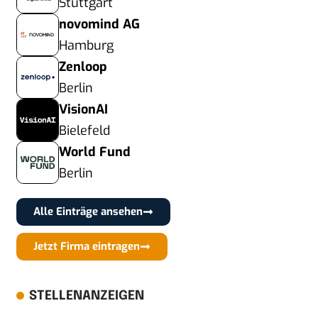
Stuttgart
novomind AG
Hamburg
Zenloop
Berlin
VisionAI
Bielefeld
World Fund
Berlin
Alle Einträge ansehen
Jetzt Firma eintragen
STELLENANZEIGEN