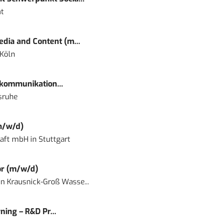
t
dia and Content (m...
 Köln
kommunikation...
sruhe
m/w/d)
haft mbH
in
Stuttgart
or (m/w/d)
in
Krausnick-Groß Wasse...
ning – R&D Pr...