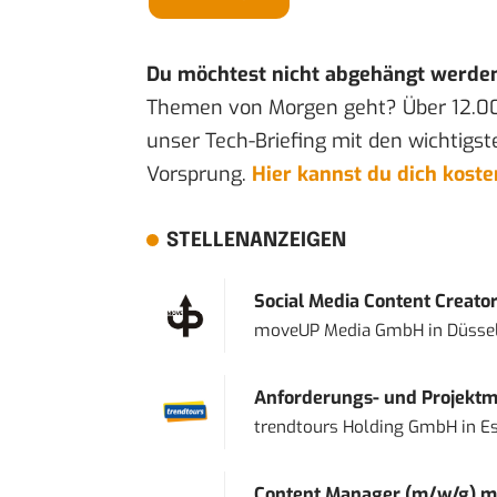
Du möchtest nicht abgehängt werde
Themen von Morgen geht? Über 12.0
unser Tech-Briefing mit den wichtigst
Vorsprung.
Hier kannst du dich kost
STELLENANZEIGEN
Social Media Content Creato
moveUP Media GmbH
in
Düsse
Anforderungs- und Projektma
trendtours Holding GmbH
in
E
Content Manager (m/w/g) mi