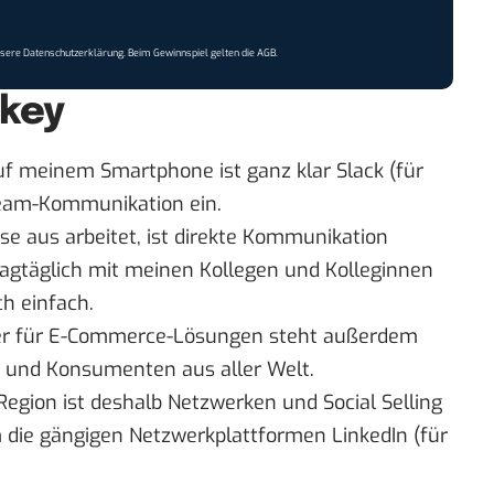
nsere
Datenschutzerklärung
. Beim Gewinnspiel gelten die
AGB
.
 key
uf meinem Smartphone ist ganz klar
Slack
(für
 Team-Kommunikation ein.
use aus arbeitet, ist direkte Kommunikation
tagtäglich mit meinen Kollegen und Kolleginnen
ch einfach.
tner für E-Commerce-Lösungen steht außerdem
 und Konsumenten aus aller Welt.
egion ist deshalb Netzwerken und Social Selling
em die gängigen Netzwerkplattformen
LinkedIn
(für