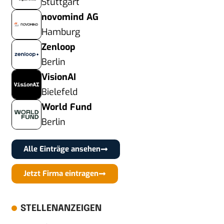
Stuttgart
novomind AG
Hamburg
Zenloop
Berlin
VisionAI
Bielefeld
World Fund
Berlin
Alle Einträge ansehen
Jetzt Firma eintragen
STELLENANZEIGEN