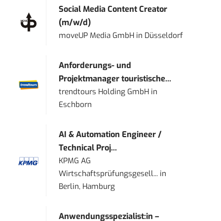
Social Media Content Creator
(m/w/d)
moveUP Media GmbH
in
Düsseldorf
Anforderungs- und
Projektmanager touristische...
trendtours Holding GmbH
in
Eschborn
AI & Automation Engineer /
Technical Proj...
KPMG AG
Wirtschaftsprüfungsgesell...
in
Berlin, Hamburg
Anwendungsspezialist:in –