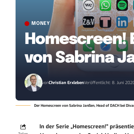
MONEY
Homescreen! E
von Sabrina J
von
Christian Erxleben
Veröffentlicht: 8. Juni 202
Der Homescreen von Sabrina Janßen, Head of DACH bei Diva
In der Serie „
Homescreen!
“ präsenti