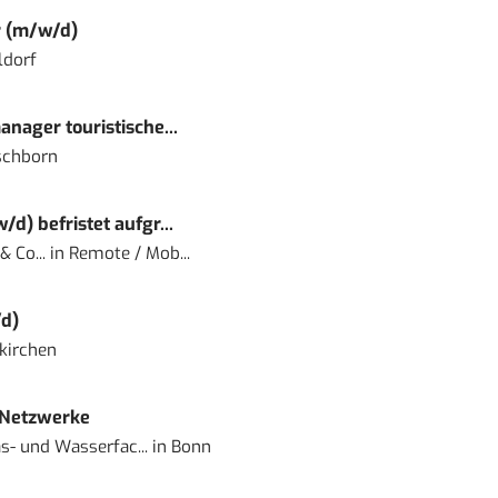
r (m/w/d)
ldorf
nager touristische...
schborn
) befristet aufgr...
 Co...
in
Remote / Mob...
d)
kirchen
 Netzwerke
- und Wasserfac...
in
Bonn