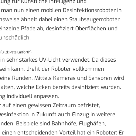
ung für Künstliche Intelligenz und
man nun einen mobilen Desinfektionsroboter in
onsweise ähnelt dabei einen Staubsaugerroboter.
inzelne Pfade ab, desinfiziert Oberflächen und
 unschädlich.
ild: Pete Linforth)
ein sehr starkes UV-Licht verwendet. Da dieses
 sein kann, dreht der Roboter vollkommen
eine Runden. Mittels Kameras und Sensoren wird
lten, welche Ecken bereits desinfiziert wurden.
g individuell anpassen.
 auf einen gewissen Zeitraum befristet,
esinfektion in Zukunft auch Einzug in weitere
inden. Beispiele sind Bahnhöfe, Flughäfen,
einen entscheidenden Vorteil hat ein Roboter: Er