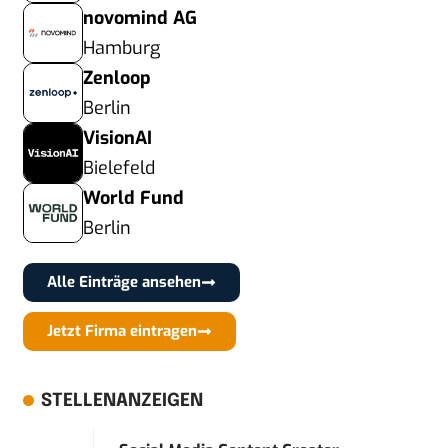
novomind AG
Hamburg
Zenloop
Berlin
VisionAI
Bielefeld
World Fund
Berlin
Alle Einträge ansehen
Jetzt Firma eintragen
STELLENANZEIGEN