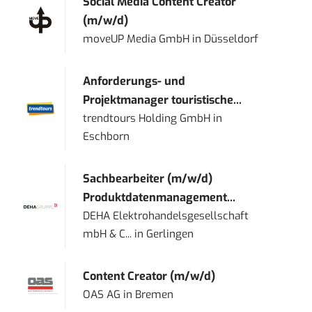
Social Media Content Creator
(m/w/d)
moveUP Media GmbH
in
Düsseldorf
Anforderungs- und
Projektmanager touristische...
trendtours Holding GmbH
in
Eschborn
Sachbearbeiter (m/w/d)
Produktdatenmanagement...
DEHA Elektrohandelsgesellschaft
mbH & C...
in
Gerlingen
Content Creator (m/w/d)
OAS AG
in
Bremen