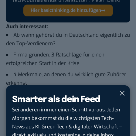
Tech-Journalismus unterstützen. Vielen Dank!
Hier basicthinking.de hinzufügen
Auch interessant:
Ab wann gehörst du in Deutschland eigentlich zu
den Top-Verdienern?
Firma gründen: 3 Ratschläge für einen
erfolgreichen Start in der Krise
4 Merkmale, an denen du wirklich gute Zuhörer
erkennst
Top-Gehälter: Diese 10 Berufsgruppen verdienen
Smarter als dein Feed
das meiste Geld
Sei anderen immer einen Schritt voraus. Jeden
Morgen bekommst du die wichtigsten Tech-
Du möchtest nicht abgehängt werden
, wenn es um
News aus KI, Green Tech & digitaler Wirtschaft –
KI, Green Tech und die Tech-Themen von Morgen
direkt, exklusiv und kostenlos in deine Inbox.