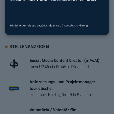
geht? Über 12.000 smarte Leser bekommen jeden
Tag UPDATE, unser Tech-Briefing mit den
wichtigsten News des Tages – und sichern sich
damit ihren Vorsprung.
Hier kannst du dich
Mit deiner Anmeldung bestätigst du unsere
Datenschutzerklärung
.
kostenlos anmelden.
STELLENANZEIGEN
Social Media Content Creator (m/w/d)
moveUP Media GmbH
in
Düsseldorf
Anforderungs- und Projektmanager
touristische...
trendtours Holding GmbH
in
Eschborn
Volontärin / Volontär für