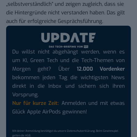
„selbstverständlich“ und zeigen zugleich, dass sie
die Hintergründe nicht verstanden haben. Das gilt
auch für erfolgreiche Gesprächsführung.
Du willst nicht abgehängt werden, wenn es
um KI, Green Tech und die Tech-Themen von
Morgen geht? Über
12.000 Vordenker
bekommen jeden Tag die wichtigsten News
direkt in die Inbox und sichern sich ihren
Vorsprung.
Nur für kurze Zeit:
Anmelden und mit etwas
Glück Apple AirPods gewinnen!
Mit deiner Anmeldung bestätigst du unsere
Datenschutzerklärung
. Beim Gewinnspiel
gelten die
AGB
.